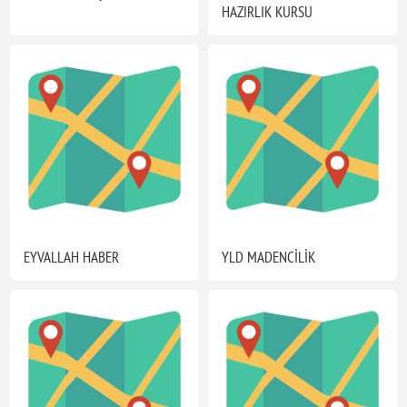
HAZIRLIK KURSU
EYVALLAH HABER
YLD MADENCİLİK